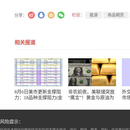
栏目：
能源
商品期货
分享：
相关报道
8月6日美市更新支撑阻
非农前夜，美联储突放
外
力：18品种支撑阻力(金
“鹰言”！黄金与原油为
市
银铂钯原油天然气铜及
何联手反攻？
十大货币对)
风险提示：