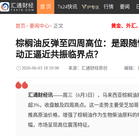
首 页
7x24快讯
行情
要闻
首页>
要闻中心>
正文
黄金、外汇
棕榈油反弹至四周高位：是跟随
动正逼近共振临界点？
2026-06-03 18:59:08
来源：汇通财经原创
编辑：
汇通财经讯——
周三（6月3日），马来西亚棕榈
超3%，收盘触及四周高点。这一走势主要受芝加
推高原油价格，增强了棕榈油作为生物柴油原料的
幅，市场呈现高位震荡特征。