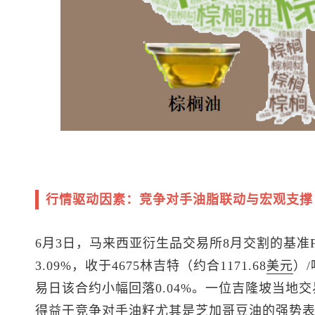
行情驱动因素：竞争对手油脂联动与宏观支撑
6月3日，马来西亚衍生品交易所8月交割的基准FC
3.09%，收于4675林吉特（约合1171.68
美元
）
易日该合约小幅回落0.04%。一位吉隆坡当地
得益于竞争对手油籽尤其是芝加哥豆油的强势