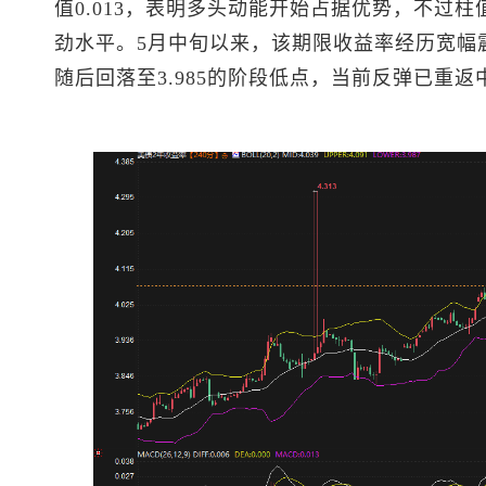
值0.013，表明多头动能开始占据优势，不过
劲水平。5月中旬以来，该期限收益率经历宽幅震荡，
随后回落至3.985的阶段低点，当前反弹已重返