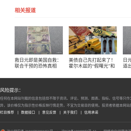
相关报道
救日元即是美国自救：
美债自己先打起来了！
日
联合干预的恐怖真相
霍尔木兹的“假曙光”和
道
三个陷阱
风险提示：
任何在本网站刊载的信息包括但不限于资讯、评论、预测、图表、指标、信号等只作
异，该价格仅为指示性价格反映行情走势，不宜为交易目的使用。投资者依据本网站
栏目推荐
数据接口
意见反馈
关于我们
信用承诺