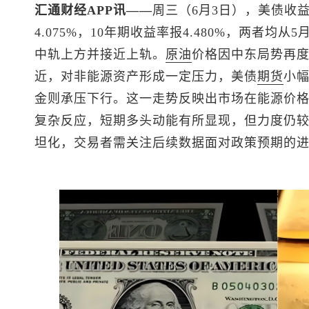
汇通财经APP讯——
周三（6月3日），美债收
4.075%，10年期收益率报4.480%，两者
中轨上方并接近上轨。
原油
价格因中东局势再度
近，对非能源资产形成一定压力，美债
期货
小
金则承压下行。这一走势反映出市场在能源价格
复杂反应，短期多头动能有所显现，但力度仍
坦化，交易者需关注后续数据面对政策预期的