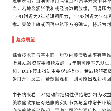
逻辑表明，当油价维持高位且AI资本开支节奏
之，若地缘紧张缓和或经济数据放缓，回调压
4.091附近为2年期短期阻力，4.498附近为
撑。突破上轨或回落中轨下方的确认，将成为
趋势展望
综合技术面与基本面，短期内美债收益率有望
挺且AI融资叙事持续发酵。2年期可能率先测试
和，DIFF转正将是重要观察指标。若后续非
步打开；反之，若数据温和，则可能出现获利
中长线来看，AI驱动的结构性供给增加将为收
美联储政策应对通胀的实际节奏与全球增长环
交织的敏感平衡期，需密切跟踪能源价格、地