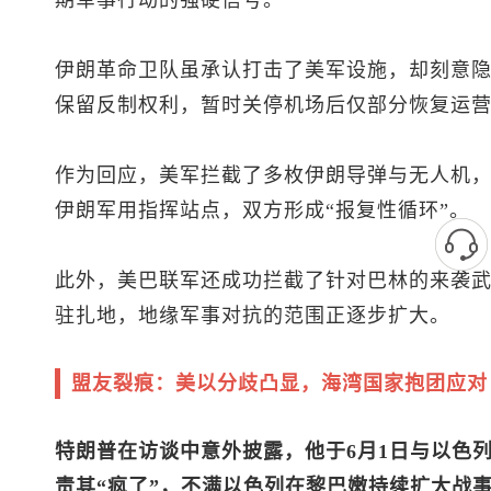
期军事行动的强硬信号。
伊朗革命卫队虽承认打击了美军设施，却刻意
保留反制权利，暂时关停机场后仅部分恢复运
作为回应，美军拦截了多枚伊朗导弹与无人机
伊朗军用指挥站点，双方形成“报复性循环”。
此外，美巴联军还成功拦截了针对巴林的来袭
驻扎地，地缘军事对抗的范围正逐步扩大。
盟友裂痕：美以分歧凸显，海湾国家抱团应对
特朗普在访谈中意外披露，他于6月1日与以色
责其“疯了”，不满以色列在黎巴嫩持续扩大战