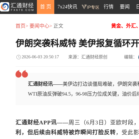
首 页
7x24快讯
行情
要闻
首页>
要闻中心>
正文
黄金、外汇
伊朗突袭科威特 美伊报复循环开
2026-06-03 20:50:17
来源：汇通财经原创
编辑：
汇通财经讯——
美伊边打边谈僵局难破，伊朗突袭
WTI原油反弹破94.5，96-98压力位成关键，油价
汇通财经APP讯——
周三（6月3日）亚欧时段
利，但后续由科威特被炸瞬间打脸反转
，受此