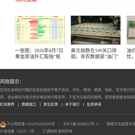
一张图：2026年8月7日
美元指数在100关口徘
油
黄金原油外汇股指“枢
徊，非农数据是“油门”
忧
纽点+多空持仓信号”一
还是“刹车”？
率
览
走
风险提示：
任何在本网站刊载的信息包括但不限于资讯、评论、预测、图表、指标、信号等只作
异，该价格仅为指示性价格反映行情走势，不宜为交易目的使用。投资者依据本网站
栏目推荐
数据接口
意见反馈
关于我们
信用承诺
沪公网安备 31010702001056号
|
沪ICP备18008872号-13
|
网络文化经营许可证 沪
沪金信备〔2022〕1号
|
汇通财经 版权所有