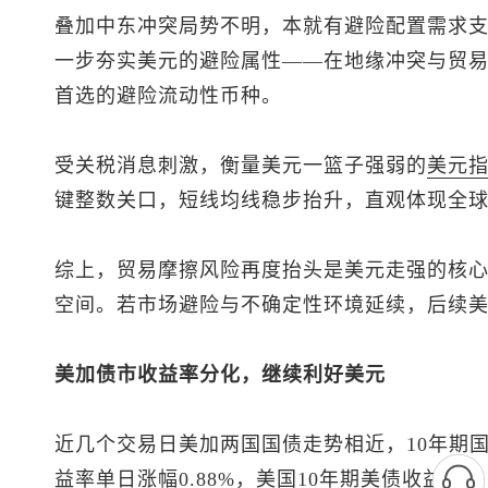
叠加中东冲突局势不明，本就有避险配置需求
一步夯实美元的避险属性——在地缘冲突与贸
首选的避险流动性币种。
受关税消息刺激，衡量美元一篮子强弱的
美元
键整数关口，短线均线稳步抬升，直观体现全
综上，贸易摩擦风险再度抬头是美元走强的核
空间。若市场避险与不确定性环境延续，后续
美加债市收益率分化，继续利好美元
近几个交易日美加两国国债走势相近，10年期国
益率单日涨幅0.88%，美国10年期美债收益率单日