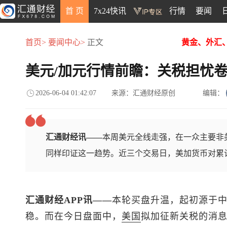
首 页
7x24快讯
行情
要闻
首页>
要闻中心>
正文
黄金、外汇
美元/加元行情前瞻：关税担忧
2026-06-04 01:42:07
来源：汇通财经原创
编辑：
汇通财经讯——
本周美元全线走强，在一众主要非
同样印证这一趋势。近三个交易日，美加货币对累计
汇通财经APP讯——
本轮买盘升温，起初源于
稳。而在今日盘面中，
美国
拟加征新关税的消