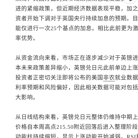
进的紧缩政策，但近期经济数据表现平稳，加
资者开始下调对于英国央行持续加息的预期。
能仅进行一次25个基点的加息。相比此前更为
率优势。
从资金流向来看，市场正在逐步减少对于英镑
本未来政策差异缩小，
英镑兑日元
此前单边上
投资者正密切关注即将公布的美国
非农
就业数
利率预期和风险偏好，因此相关数据可能对包
大影响。
从日线结构来看，
英镑兑日元
整体仍维持中期
价格自本周高点215.50附近回落后进入整理阶
动能柱持续缩短，显示上涨动能开始减弱。RSI