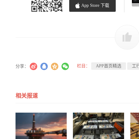
App Store 下载
栏目：
APP首页精选
工
分享：
相关报道