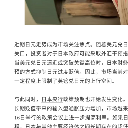
近期日元走势成为市场关注焦点。随着
美元
兑
关口，投资者对于日本政府可能采取
外汇
干预
当
美元兑日元
逼近或突破关键高位时，日本财
预的方式抑制日元过度贬值。因此，市场当前
一定程度上限制了
英镑兑日元
的上行空间。
与此同时，
日本央行
政策预期也开始发生变化
长期贬值带来的输入型通胀压力增加，市场越来
16日举行的政策会议上进一步提高利率。如果
程，日本与其他主要经济体之间长期存在的超