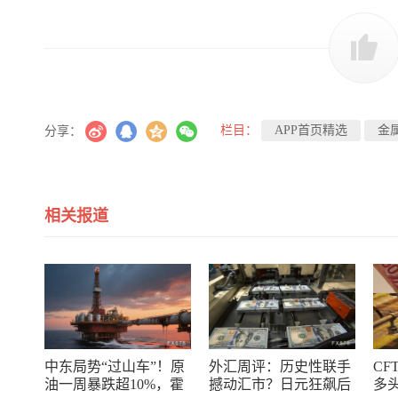
栏目：
APP首页精选
金
分享：
相关报道
中东局势“过山车”！原
外汇周评：历史性联手
CF
油一周暴跌超10%，霍
撼动汇市？日元狂飙后
多