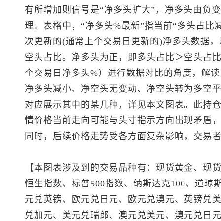
有所增加则信号是“净多头扩大”，净多头由负变
理。表格中，“净多头%最新”指当前“多头占比
次更新的(通常上个交易日更新的)净多头数据，
空头占比。净多头为正，即多头占比＞空头占比
个交易日净多头%）进行数据对比的角度，解读
净多头减小、净空头无变动、净空头转为多空平
对应展示其中的某几种，详见本文图表。此持
情价格当前走向可能与头寸指示方向出现矛盾
同时，后续价格走势受各方面复杂影响，交易
【本图表涉及到的交易品种有：
现货黄金
、
现
恒生指数
、
标普500
指数、纳斯达克100、道琼斯
元兑英镑、欧元兑日元、欧元兑澳元、
英镑兑
兑加元
、
美元兑瑞郎
、
澳元兑美元
、澳元兑日