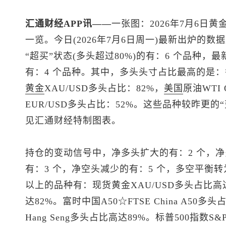
汇通财经APP讯——
一张图：2026年7月6日黄
一览。今日(2026年7月6日周一)最新出炉的
“超买”状态(多头超过80%)的有：6 个品种，最
有：4 个品种。其中，多头头寸占比最高的是：
黄金
XAU/USD多头占比：82%，
美国
原油WTI
EUR/USD多头占比：52%。这些品种较昨更
见汇通财经特制图表。
持仓的变动信号中，净多头扩大的有：2 个，净
有：3 个，净空头减少的有：5 个，多空平衡转
以上的品种有：
现货黄金
XAU/USD多头占比高
达82%。富时中国A50☆FTSE China A50多
Hang Seng多头占比高达89%。
标普500
指数S&