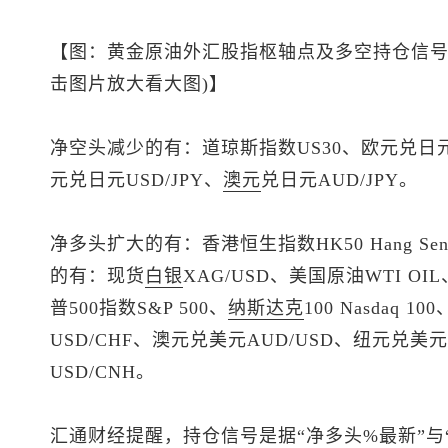
【图：黄金原油外汇股指枢轴点及多空持仓信号
击图片放大看大图)】
净空头减少的有：道琼斯指数US30、欧元兑日元E
元兑日元
USD/JPY、
澳元
兑日元AUD/JPY。
净多头扩大的有：香港
恒生指数
HK50 Hang
的有：
现货
白银
XAG/USD、美国原油WTI OIL、
普500
指数S&P 500、
纳斯达克
100 Nasdaq 100
USD/CHF、
澳元兑美元
AUD/USD、
纽元兑美元
USD/CNH。
汇通财经提醒，持仓信号是据“净多头%最新”与