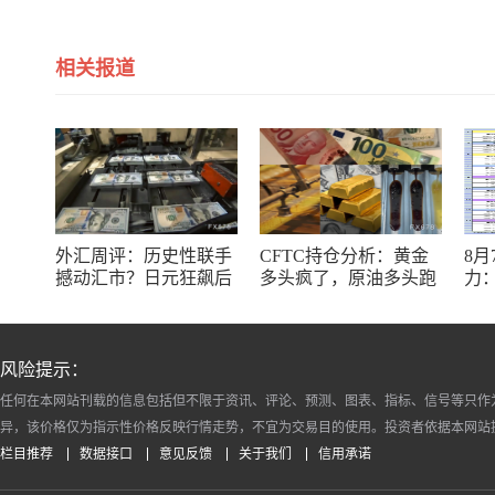
相关报道
外汇周评：历史性联手
CFTC持仓分析：黄金
8
撼动汇市？日元狂飙后
多头疯了，原油多头跑
力：
回调，非农意外爆冷，
了，日元空头投降了！
银
美元刷新七周低点
十
风险提示：
任何在本网站刊载的信息包括但不限于资讯、评论、预测、图表、指标、信号等只作
异，该价格仅为指示性价格反映行情走势，不宜为交易目的使用。投资者依据本网站
栏目推荐
数据接口
意见反馈
关于我们
信用承诺