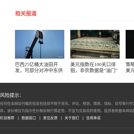
相关报道
巴西25亿桶大油田开
美元指数在100关口徘
策略
发，可部分对冲中东供
徊，非农数据是“油门”
美
应冲击缓解油价上行压
还是“刹车”？
塌
力
涨
风险提示：
任何在本网站刊载的信息包括但不限于资讯、评论、预测、图表、指标、信号等只作
异，该价格仅为指示性价格反映行情走势，不宜为交易目的使用。投资者依据本网站
栏目推荐
数据接口
意见反馈
关于我们
信用承诺