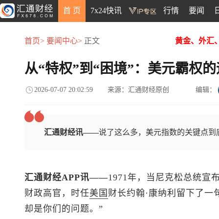
首 页
7x24快讯
行情
要闻
首页>
要闻中心>
正文
黄金、外汇
从“特权”到“困境”：美元霸权
2026-07-07 20:02:59
来源：汇通财经原创
编辑：
汇通财经讯——
说了这么多，美元指数的关键点到
汇通财经APP讯——
1971年，当尼克松总统宣
财政高官，时任
美国
财长约翰·康纳利留下了一
却是你们的问题。”