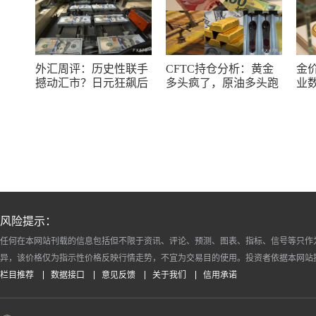
外汇周评：历史性联手
CFTC持仓分析：黄金
金
撼动汇市？日元狂飙后
多头疯了，原油多头跑
业
回调，非农意外爆冷，
了，日元空头投降了！
储
美元刷新七周低点
风险提示：
任何在本网站刊载的信息包括但不限于资讯、评论、预测、图表、指标、信号等只作
异，该价格仅为指示性价格反映行情走势，不宜为交易目的使用。投资者依据本网站
栏目推荐
数据接口
意见反馈
关于我们
信用承诺