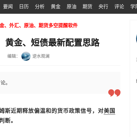
要闻
日历
分析
黄金
原油
期货
央行
评论
学
金、外汇、原油、期货多空提醒软件
、黄金、短债最新配置思路
编辑：
逆水观澜
言论。
姆斯近期释放偏温和的货币政策信号，对
美国
判断。