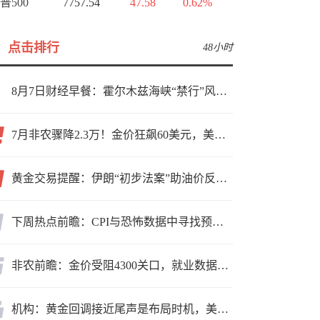
普500
7757.54
47.58
0.62%
点击排行
48小时
8月7日财经早餐：霍尔木兹海峡“禁行”风波再起，油价急涨金价承压，非农夜市场博弈加剧
7月非农骤降2.3万！金价狂飙60美元，美联储9月加息预期瞬间崩塌
黄金交易提醒：伊朗“初步法案”助油价反弹逾3%，金价小幅承压，非农重磅来袭！
下周热点前瞻：CPI与恐怖数据中寻找预期差
非农前瞻：金价受阻4300关口，就业数据是“火上浇油”还是“釜底抽薪”？
机构：黄金回调接近尾声是布局时机，美元后市或走弱转为利多因素