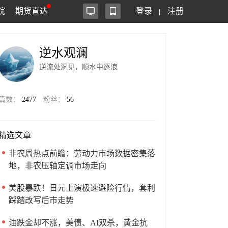
院
期货直达
登录
注册
逆水观澜
逆流处洞见，顺水中逐浪
篇数：
2477
粉丝：
56
精选文章
非农周热点前瞻：劳动力市场数据密集落
地，非农压轴定调市场走向
美股暴跌！日元上演极速避险行情，套利
踩踏改写后市走势
油跌金却不涨，美债、AI双杀，黄金抗