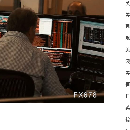
美
美
现
现
美
澳
美
恒
日
英
德