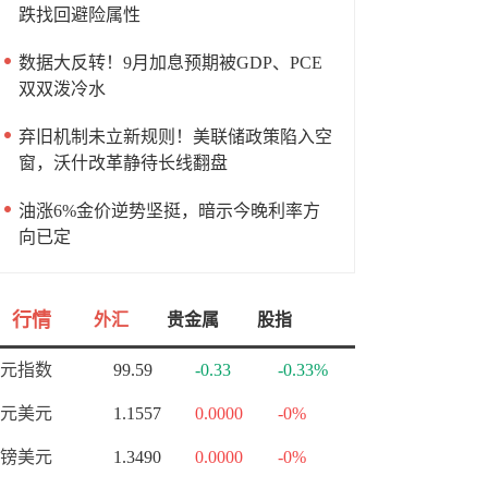
跌找回避险属性
数据大反转！9月加息预期被GDP、PCE
双双泼冷水
弃旧机制未立新规则！美联储政策陷入空
窗，沃什改革静待长线翻盘
油涨6%金价逆势坚挺，暗示今晚利率方
向已定
行情
外汇
贵金属
股指
元指数
99.59
-0.33
-0.33%
元美元
1.1557
0.0000
-0%
镑美元
1.3490
0.0000
-0%