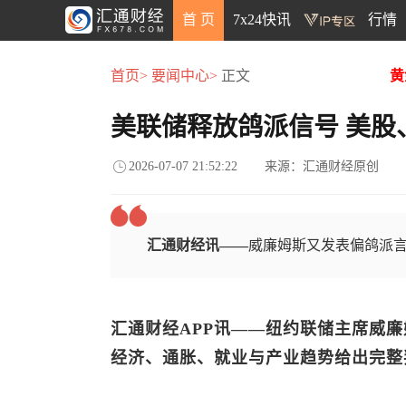
首 页
7x24快讯
行情
首页>
要闻中心>
正文
黄
美联储释放鸽派信号 美股
2026-07-07 21:52:22
来源：汇通财经原创
汇通财经讯——
威廉姆斯又发表偏鸽派
汇通财经APP讯——
纽约联储主席威廉
经济、通胀、就业与产业趋势给出完整