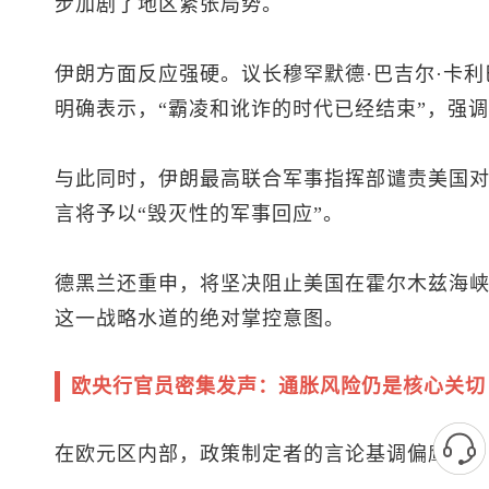
步加剧了地区紧张局势。
伊朗方面反应强硬。议长穆罕默德·巴吉尔·卡利巴夫（Moh
明确表示，“霸凌和讹诈的时代已经结束”，强
与此同时，伊朗最高联合军事指挥部谴责美国对
言将予以“毁灭性的军事回应”。
德黑兰还重申，将坚决阻止美国在霍尔木兹海
这一战略水道的绝对掌控意图。
欧央行官员密集发声：通胀风险仍是核心关切
在欧元区内部，政策制定者的言论基调偏鹰派