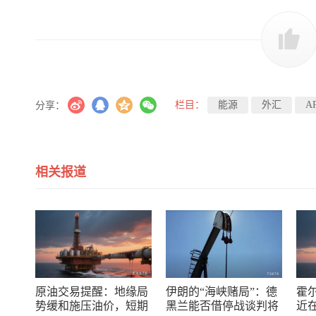
栏目：
能源
外汇
A
分享：
相关报道
原油交易提醒：地缘局
伊朗的“海峡赌局”：德
霍
势缓和施压油价，短期
黑兰能否借停战谈判将
近