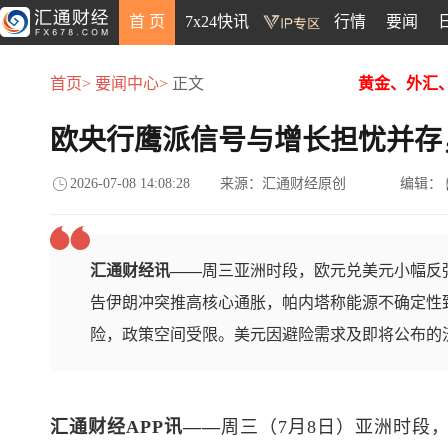
首 页
7x24快讯
行情
要闻
首页>
要闻中心>
正文
黄金、外汇
欧央行鹰派信号与增长担忧并存
2026-07-08 14:08:28
来源：汇通财经原创
编辑：
汇通财经讯——
周三亚洲时段，欧元兑美元小幅反弹
告伊朗冲突推高核心通胀，帕内塔称能源不确定性
险，政策空间受限。美元因避险需求及即将公布的
汇通财经APP讯——
周三（7月8日）亚洲时段