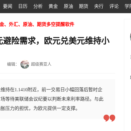
要闻
日历
分析
黄金
原油
期货
央行
评论
学
金、外汇、原油、期货多空提醒软件
元避险需求，欧元兑美元维持小
编辑：
超级赛亚人
维持在1.1410附近，前一交易日小幅回落后暂时企
市场等待美联储会议纪要以判断未来利率路径。与此
通胀压力的担忧，为欧元提供一定支撑。