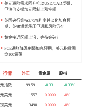
美元避险需求回升推动USD/CAD反弹，
但油价支撑加元限制上涨空间
英国央行维持3.75%利率并淡化加息预
期，英镑短线承压但通胀风险仍存
黄金接近区间上沿，等待突破？
PCE通胀降温削弱加息预期，美元指数围
绕100震荡
行情
外汇
贵金属
股指
元指数
99.59
-0.33
-0.33%
元美元
1.1557
0.0000
-0%
镑美元
1.3490
0.0000
-0%