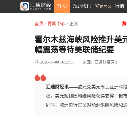
首 页
7x24快讯
行情
首页>
要闻中心>
正文
黄
霍尔木兹海峡风险推升美
幅震荡等待美联储纪要
2026-07-08 16:23:55
来源：汇通财经原创
汇通财经讯——
欧元兑美元周三亚洲时段
稳。美元短线因地缘风险获得支撑，但
同时，欧洲央行官员对能源供应风险和