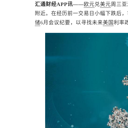
汇通财经APP讯——
欧元
兑
美元
周三亚
附近。在经历前一交易日小幅下跌后，
储
6月会议纪要，以寻找未来
美国
利率