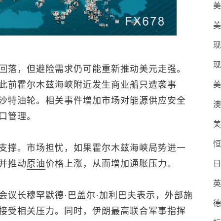
美
美
现
现
回落，但避险需求仍可能重新推动美元走强。
此前霍尔木兹海峡附近发生商业船只遭袭事
美
沙特油轮。相关事件增加市场对能源供应安全
澳
口管理。
美
恒
支撑。市场担忧，如果霍尔木兹海峡局势进一
并推动
原油
价格上涨，从而增加通胀压力。
日
英
会议长穆罕默德·巴盖尔·加利巴夫表示，外部施
德
接受相关压力。同时，伊朗最高联合军事指挥