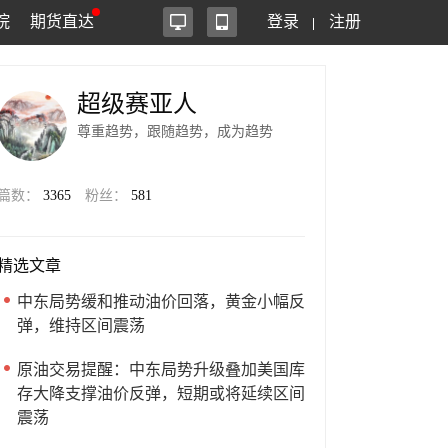
院
期货直达
登录
注册
超级赛亚人
尊重趋势，跟随趋势，成为趋势
篇数：
3365
粉丝：
581
精选文章
中东局势缓和推动油价回落，黄金小幅反
弹，维持区间震荡
原油交易提醒：中东局势升级叠加美国库
存大降支撑油价反弹，短期或将延续区间
震荡