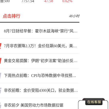
普500
7757.54
47.58
0.62%
点击排行
48小时
8月7日财经早餐：霍尔木兹海峡“禁行”风波再起，油价急涨金价承压，非农夜市场博弈加剧
7月非农骤降2.3万！金价狂飙60美元，美联储9月加息预期瞬间崩塌
黄金交易提醒：伊朗“初步法案”助油价反弹逾3%，金价小幅承压，非农重磅来袭！
下周热点前瞻：CPI与恐怖数据中寻找预期差
非农前瞻：金价受阻4300关口，就业数据是“火上浇油”还是“釜底抽薪”？
非农前夕 美国劳动力市场数据拉锯