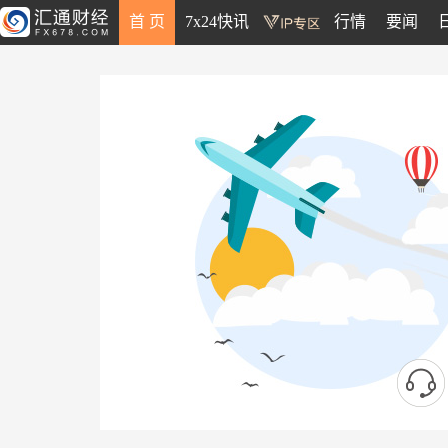
首 页
7x24快讯
行情
要闻