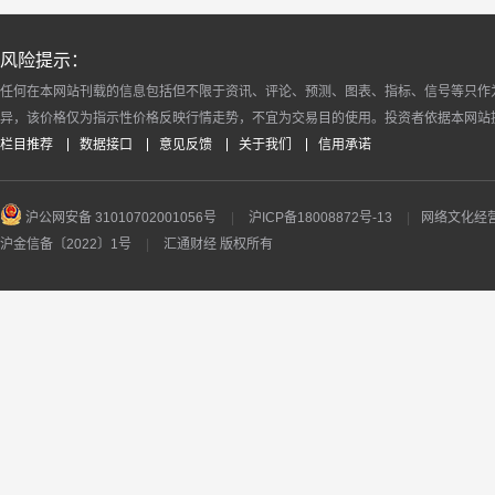
风险提示：
任何在本网站刊载的信息包括但不限于资讯、评论、预测、图表、指标、信号等只作
异，该价格仅为指示性价格反映行情走势，不宜为交易目的使用。投资者依据本网站
栏目推荐
数据接口
意见反馈
关于我们
信用承诺
沪公网安备 31010702001056号
|
沪ICP备18008872号-13
|
网络文化经营许
沪金信备〔2022〕1号
|
汇通财经 版权所有