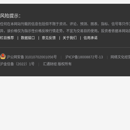
风险提示：
任何在本网站刊载的信息包括但不限于资讯、评论、预测、图表、指标、信号等只作
异，该价格仅为指示性价格反映行情走势，不宜为交易目的使用。投资者依据本网站
栏目推荐
数据接口
意见反馈
关于我们
信用承诺
沪公网安备 31010702001056号
|
沪ICP备18008872号-13
|
网络文化经营许
沪金信备〔2022〕1号
|
汇通财经 版权所有