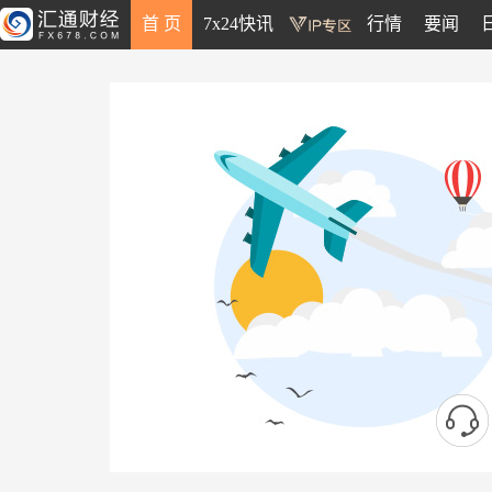
首 页
7x24快讯
行情
要闻