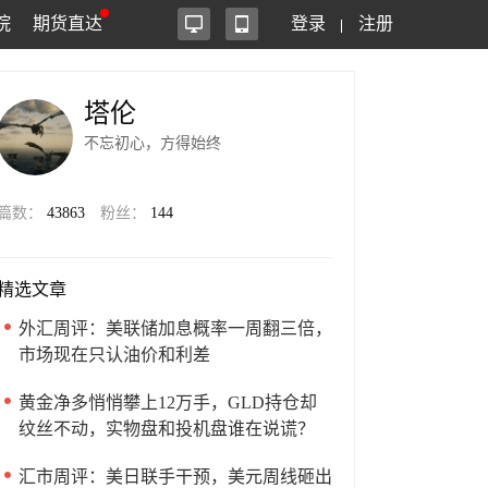
院
期货直达
登录
注册
塔伦
不忘初心，方得始终
篇数：
43863
粉丝：
144
精选文章
外汇周评：美联储加息概率一周翻三倍，
市场现在只认油价和利差
黄金净多悄悄攀上12万手，GLD持仓却
纹丝不动，实物盘和投机盘谁在说谎？
汇市周评：美日联手干预，美元周线砸出