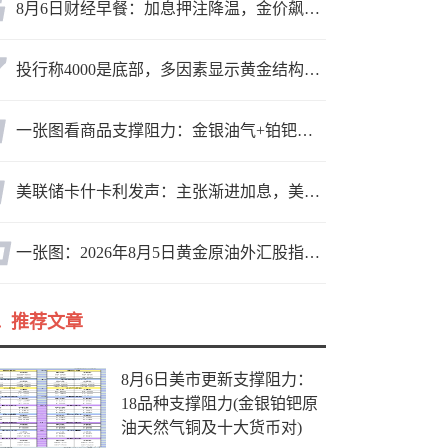
8月6日财经早餐：加息押注降温，金价飙升至近两个月高位，地缘缓和预期，美油75关口拉锯
投行称4000是底部，多因素显示黄金结构性机会显现
一张图看商品支撑阻力：金银油气+铂钯铜农产品期货(2026年8月5日)
美联储卡什卡利发声：主张渐进加息，美联储内部政策分歧
一张图：2026年8月5日黄金原油外汇股指“枢纽点+多空持仓信号”一览
推荐文章
8月6日美市更新支撑阻力：
18品种支撑阻力(金银铂钯原
油天然气铜及十大货币对)