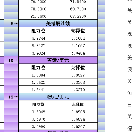
美
美
现
现
美
澳
美
恒
日
英
德