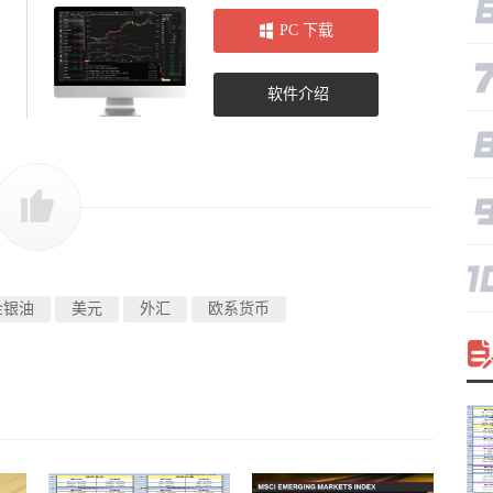
PC 下载
软件介绍
金银油
美元
外汇
欧系货币