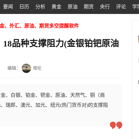
要闻
日历
分析
黄金
原油
期货
央行
评论
学
金、外汇、原油、期货多空提醒软件
：18品种支撑阻力(金银铂钯原油
编辑：
塔伦
黄金、白银、铂金、钯金、原油、天然气、铜（商
、瑞郎、澳元、加元、纽元(热门货币对)的支撑阻