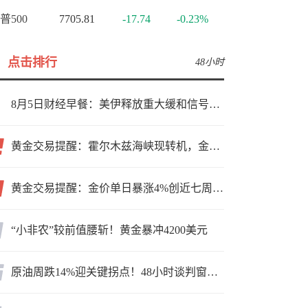
普500
7705.81
-17.74
-0.23%
点击排行
48小时
8月5日财经早餐：美伊释放重大缓和信号，现货黄金高位持稳，美油重挫超6%
黄金交易提醒：霍尔木兹海峡现转机，金价小幅反弹，能否借就业数据再上新台阶？
黄金交易提醒：金价单日暴涨4%创近七周新高，加息预期降温叠加霍尔木兹“暂停信号”，牛市重启了？
“小非农”较前值腰斩！黄金暴冲4200美元
原油周跌14%迎关键拐点！48小时谈判窗口，暗藏行情变数