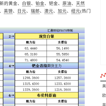
更新的黄金、
白银
、
铂金
、钯金、
原油
、
天然
、
英镑
、
日元
、
瑞郎
、
澳元
、
加元
、
纽元
(热门
美
欧
英