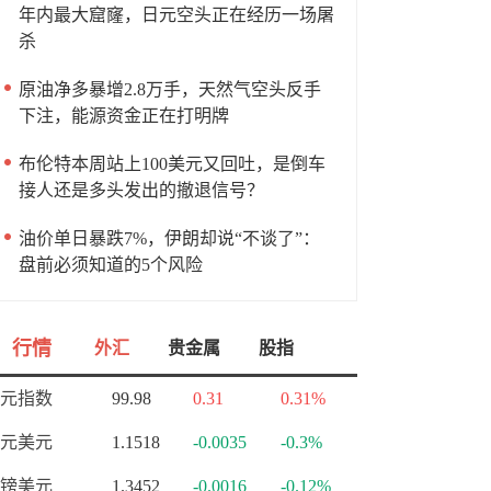
年内最大窟窿，日元空头正在经历一场屠
杀
原油净多暴增2.8万手，天然气空头反手
下注，能源资金正在打明牌
布伦特本周站上100美元又回吐，是倒车
接人还是多头发出的撤退信号？
油价单日暴跌7%，伊朗却说“不谈了”：
盘前必须知道的5个风险
行情
外汇
贵金属
股指
元指数
99.98
0.31
0.31%
元美元
1.1518
-0.0035
-0.3%
镑美元
1.3452
-0.0016
-0.12%