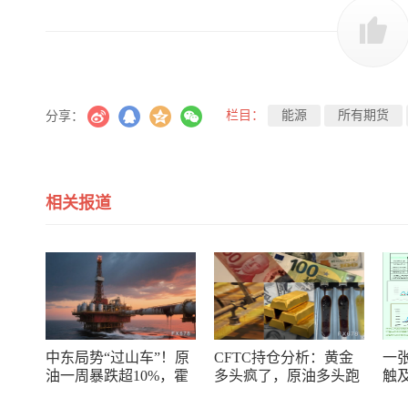
栏目：
能源
所有期货
分享：
相关报道
中东局势“过山车”！原
CFTC持仓分析：黄金
一
油一周暴跌超10%，霍
多头疯了，原油多头跑
触
尔木兹海峡谈判成最大
了，日元空头投降了！
线