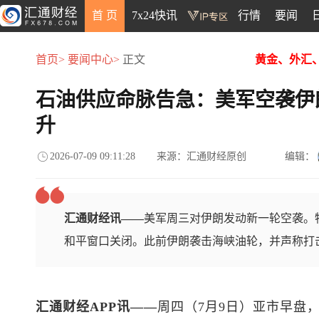
首 页
7x24快讯
行情
要闻
首页>
要闻中心>
正文
黄金、外汇
石油供应命脉告急：美军空袭伊
升
2026-07-09 09:11:28
来源：汇通财经原创
编辑：
汇通财经讯——
美军周三对伊朗发动新一轮空袭。
和平窗口关闭。此前伊朗袭击海峡油轮，并声称打
汇通财经APP讯——
周四（7月9日）亚市早盘