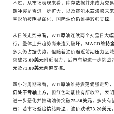
不过，从市场表现来看，库存数据并未成为交
朗冲突是否进一步扩大，以及霍尔木兹海峡未
空影响被明显弱化，国际油价仍维持较强支撑
从日线走势来看，WTI原油连续两个交易日大
行，整体上升趋势尚未遭到破坏。
MACD维持
多头仍占据优势，但随着油价逼近前期压力区
突破
75.80美元
附近阻力，后市有望进一步挑战
元
及
71.80美元
两道支撑。
四小时周期来看，WTI原油维持震荡偏强走势
仍处于零轴上方
，但红色动能柱有所收窄，表
进一步恶化并推动油价突破
75.80美元
，多头有
击；若市场避险情绪降温，油价跌破
73.20美元