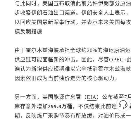
与此同时，美国宣布取消此前允许伊朗部分原
步收紧伊朗石油出口渠道。伊朗安全人士表示
以回应美国最新军事行动，并表示未来美国每
模反制措施
由于霍尔木兹海峡承担全球约20%的海运原油
供应链可能面临新的冲击。因此，尽管
OPEC
+
遍认为新增供应短期难以完全抵消霍尔木兹海
因素依旧成为当前油价走势的核心驱动力。
另一方面，美国能源信息署（
EIA
）公布截至7
库存意外增加
299.8万桶
，不仅结束此前连续
1
期，反映炼厂采购节奏有所放缓，对油价形成