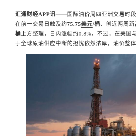
汇通财经APP讯——
国际油价周四亚洲交易时段
在前一交易日触及约
75.75
美元
/桶
、创近两周新
桶
上方整理，日内涨幅约0.8%。不过，在
美国
于全球原油供应中断的担忧依然浓厚，油价整