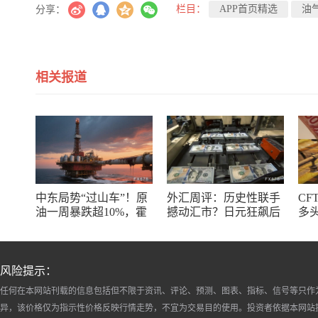
栏目：
APP首页精选
油
分享：
相关报道
中东局势“过山车”！原
外汇周评：历史性联手
CF
油一周暴跌超10%，霍
撼动汇市？日元狂飙后
多
尔木兹海峡谈判成最大
回调，非农意外爆冷，
了
变数
美元刷新七周低点
风险提示：
任何在本网站刊载的信息包括但不限于资讯、评论、预测、图表、指标、信号等只作
异，该价格仅为指示性价格反映行情走势，不宜为交易目的使用。投资者依据本网站