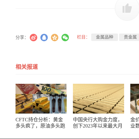
栏目：
金属品种
贵金属
分享：
相关报道
CFTC持仓分析：黄金
中国央行大购金力度，
金
多头疯了，原油多头跑
创下2023年以来最大月
业
了，日元空头投降了！
度购金规模
储