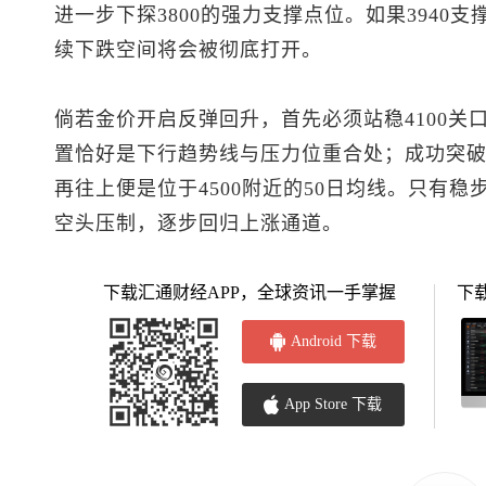
进一步下探3800的强力支撑点位。如果3940
续下跌空间将会被彻底打开。
倘若金价开启反弹回升，首先必须站稳4100关口
置恰好是下行趋势线与压力位重合处；成功突破此
再往上便是位于4500附近的50日均线。只有稳
空头压制，逐步回归上涨通道。
下载汇通财经APP，全球资讯一手掌握
下
Android 下载
App Store 下载