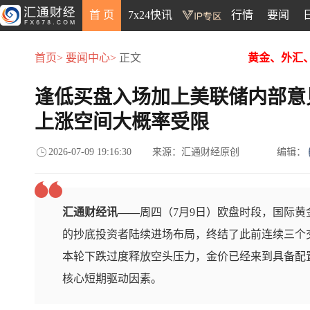
首 页
7x24快讯
行情
要闻
首页>
要闻中心>
正文
黄金、外汇
逢低买盘入场加上美联储内部意
上涨空间大概率受限
2026-07-09 19:16:30
来源：汇通财经原创
编辑：
汇通财经讯——
周四（7月9日）欧盘时段，国际
的抄底投资者陆续进场布局，终结了此前连续三个
本轮下跌过度释放空头压力，金价已经来到具备配
核心短期驱动因素。