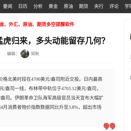
要闻
日历
分析
黄金
原油
期货
央行
评论
学
金、外汇、原油、期货多空提醒软件
胀猛虎归来，多头动能留存几何？
编辑：
知秋
价格北美时段在4700美元/盎司附近交投。日内最高
83美元/盎司一线，布林带中轨位于4703.12美元/盎司，
.80美元/盎司。伊朗革命卫队海军高级官员当天宣布大幅扩
4月消费者物价指数数据同比升至3.8%，超出市场