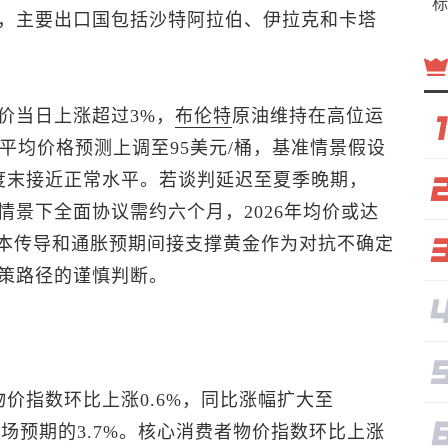
标
，主要出口国包括沙特阿拉伯、伊拉克和卡塔
价当日上涨超过3%，
布伦特
原油
维持在高位运
平均价格预测上调至95美元/桶，基准情景假设
度末接近正常水平。若谈判延迟至夏季晚期，
悲观情景下全面协议需约六个月，2026年均价或达
成本传导和通胀预期间接支撑黄金作为对抗不确定
策路径的谨慎判断。
价指数环比上涨0.6%，同比涨幅扩大至
市场预期的3.7%。核心消费者物价指数环比上涨