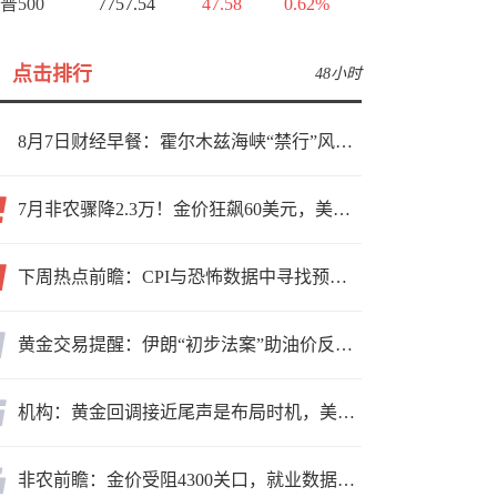
普500
7757.54
47.58
0.62%
点击排行
48小时
8月7日财经早餐：霍尔木兹海峡“禁行”风波再起，油价急涨金价承压，非农夜市场博弈加剧
7月非农骤降2.3万！金价狂飙60美元，美联储9月加息预期瞬间崩塌
下周热点前瞻：CPI与恐怖数据中寻找预期差
黄金交易提醒：伊朗“初步法案”助油价反弹逾3%，金价小幅承压，非农重磅来袭！
机构：黄金回调接近尾声是布局时机，美元后市或走弱转为利多因素
非农前瞻：金价受阻4300关口，就业数据是“火上浇油”还是“釜底抽薪”？