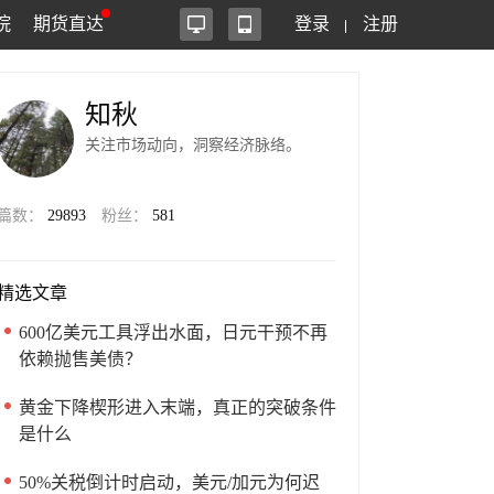
院
期货直达
登录
注册
知秋
关注市场动向，洞察经济脉络。
篇数：
29893
粉丝：
581
精选文章
600亿美元工具浮出水面，日元干预不再
依赖抛售美债？
黄金下降楔形进入末端，真正的突破条件
是什么
50%关税倒计时启动，美元/加元为何迟