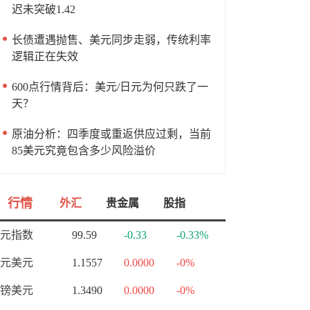
迟未突破1.42
长债遭遇抛售、美元同步走弱，传统利率
逻辑正在失效
600点行情背后：美元/日元为何只跌了一
天？
原油分析：四季度或重返供应过剩，当前
85美元究竟包含多少风险溢价
行情
外汇
贵金属
股指
元指数
99.59
-0.33
-0.33%
元美元
1.1557
0.0000
-0%
镑美元
1.3490
0.0000
-0%