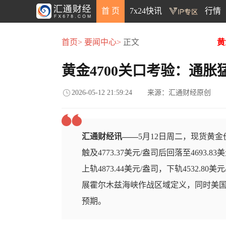
首 页
7x24快讯
行情
首页>
要闻中心>
正文
黄
黄金4700关口考验：通
2026-05-12 21:59:24
来源：汇通财经原创
汇通财经讯——
5月12日周二，现货黄金
触及4773.37美元/盎司后回落至4693.
上轨4873.44美元/盎司，下轨4532
展霍尔木兹海峡作战区域定义，同时美国
预期。