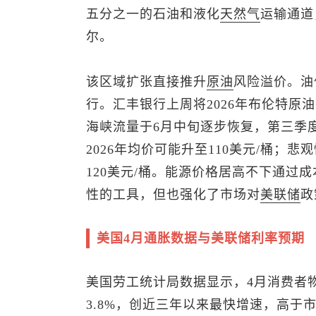
五分之一的石油和液化
天然气
运输通道
尔。
该区域扩张直接推升
原油
风险溢价。油
行。汇丰银行上周将2026年
布伦特原油
海峡流量于6月中旬逐步恢复，第三季
2026年均价可能升至110美元/桶；
120美元/桶。能源价格居高不下通过
性的工具，但也强化了市场对
美联储
政
美国4月通胀数据与美联储利率预期
美国劳工统计局数据显示，4月消费者物
3.8%，创近三年以来最快增速，高于