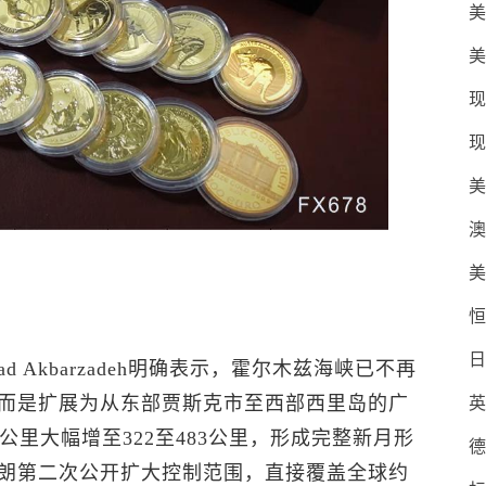
美
美
现
现
美
澳
美
恒
日
 Akbarzadeh明确表示，霍尔木兹海峡已不再
而是扩展为从东部贾斯克市至西部西里岛的广
英
公里大幅增至322至483公里，形成完整新月形
德
朗第二次公开扩大控制范围，直接覆盖全球约