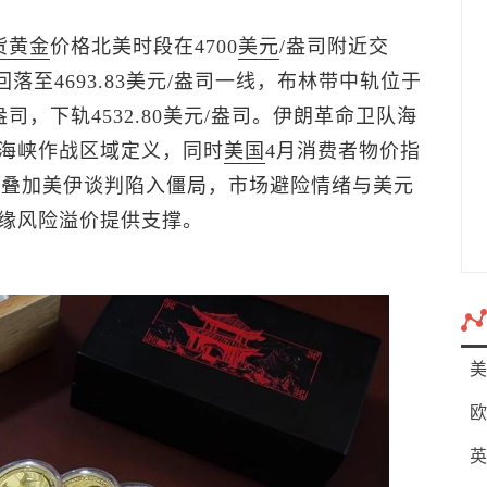
货黄金
价格北美时段在4700
美元
/盎司附近交
回落至4693.83美元/盎司一线，布林带中轨位于
美元/盎司，下轨4532.80美元/盎司。伊朗革命卫队海
海峡作战区域定义，同时
美国
4月消费者物价指
期，叠加美伊谈判陷入僵局，市场避险情绪与美元
缘风险溢价提供支撑。
美
欧
英