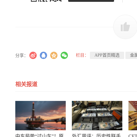
栏目：
APP首页精选
金
分享：
相关报道
中东局势“过山车”！原
外汇周评：历史性联手
CF