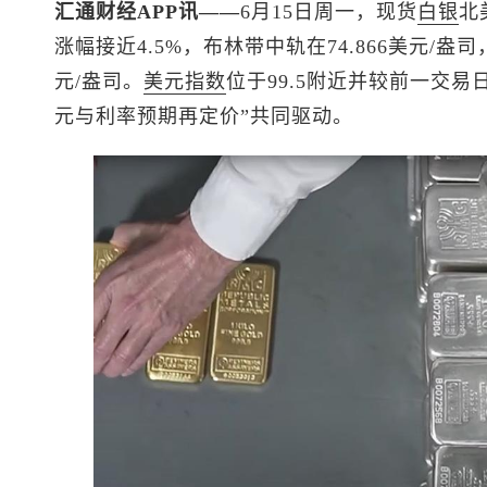
汇通财经APP讯——
6月15日周一，
现货
白银
北
涨幅接近4.5%，布林带中轨在74.866美元/盎司，
元/盎司。
美元指数
位于99.5附近并较前一交易
元与利率预期再定价”共同驱动。