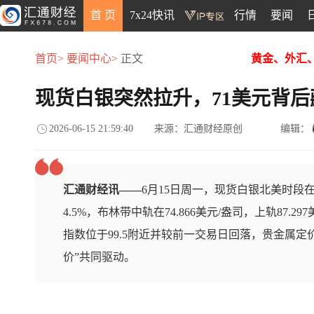
首 页
7x24快讯
行情
要闻
首页>
要闻中心>
正文
黄金、外汇
现货白银突然拉升，71美元背
2026-06-15 21:59:40
来源：汇通财经原创
编辑：
汇通财经讯——
6月15日周一，现货白银北美时段
4.5%，布林带中轨在74.866美元/盎司，上轨87.29
指数位于99.5附近并较前一交易日回落，贵金属
价”共同驱动。