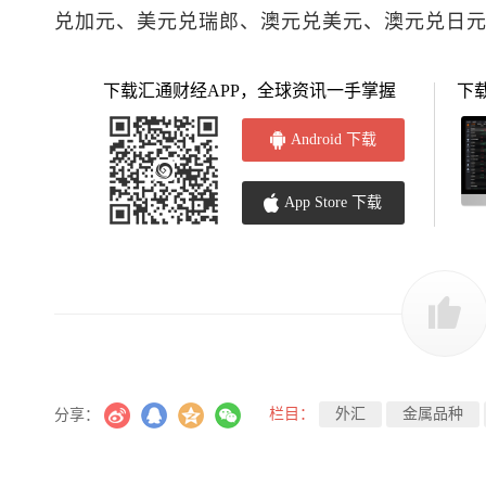
兑加元
、
美元兑瑞郎
、
澳元兑美元
、澳元兑日
下载汇通财经APP，全球资讯一手掌握
下
Android 下载
App Store 下载
栏目：
外汇
金属品种
分享：