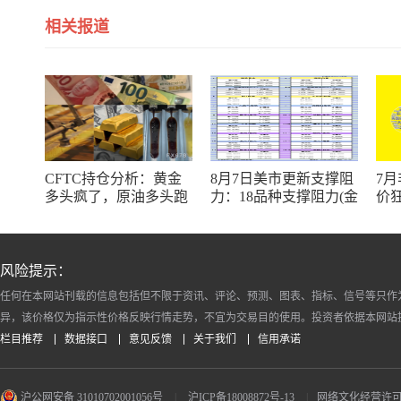
相关报道
CFTC持仓分析：黄金
8月7日美市更新支撑阻
7月
多头疯了，原油多头跑
力：18品种支撑阻力(金
价
了，日元空头投降了！
银铂钯原油天然气铜及
9
十大货币对)
风险提示：
任何在本网站刊载的信息包括但不限于资讯、评论、预测、图表、指标、信号等只作
异，该价格仅为指示性价格反映行情走势，不宜为交易目的使用。投资者依据本网站
栏目推荐
数据接口
意见反馈
关于我们
信用承诺
沪公网安备 31010702001056号
|
沪ICP备18008872号-13
|
网络文化经营许可证 沪