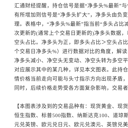
汇通财经提醒，持仓信号是据“净多头%最新”与
有所增加则信号是“净多头扩大”，净多头由负变
理。表格中，“净多头%最新”指当前“多头占比
次更新的(通常上个交易日更新的)净多头数据，
空头占比。净多头为正，即多头占比＞空头占比
个交易日净多头%）进行数据对比的角度，解读
净多头减小、净空头无变动、净空头转为多空平
对应展示其中的某几种，详见本文图表。此持
情价格当前走向可能与头寸指示方向出现矛盾
同时，后续价格走势受各方面复杂影响，交易
【本图表涉及到的交易品种有：
现货黄金
、
现
恒生指数
、
标普500
指数、纳斯达克100、道琼斯
元兑英镑、欧元兑日元、欧元兑澳元、
英镑兑