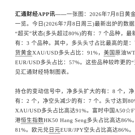
汇通财经APP讯——
一张图：2026年7月8日黄
一览。今日(2026年7月8日周三)最新出炉的
“超买”状态(多头超过80%)的有：7 个品种，最
有：3 个品种。其中，多头头寸占比最高的是：富时中国
货黄金
XAU/USD多头占比：91%，
美国
原油WT
EUR/USD多头占比：57%。这些品种较昨更
见汇通财经特制图表。
持仓的变动信号中，净多头扩大的有：8 个，净
有：2 个，净空头减少的有：7 个。头寸达到8
XAU/USD多头占比高达91%。富时中国A50☆FT
港
恒生指数
HK50 Hang Seng多头占比高达86%
81%。欧元兑
日元
EUR/JPY空头占比高达86%。