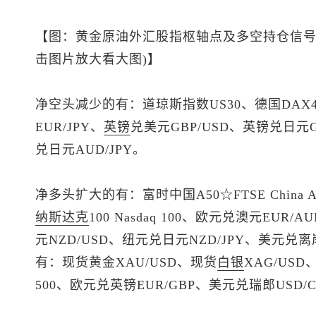
【图：黄金原油外汇股指枢轴点及多空持仓信号
击图片放大看大图)】
净空头减少的有：道琼斯指数US30、德国DAX40
EUR/JPY、
英镑
兑美元
GBP/USD、
英镑兑日元
兑日元AUD/JPY。
净多头扩大的有：富时中国A50☆FTSE China 
纳斯达克
100 Nasdaq 100、欧元兑澳元EUR/A
元
NZD/USD、纽元兑日元NZD/JPY、
美元兑离
有：
现货黄金
XAU/USD、
现货
白银
XAG/USD
500、欧元兑英镑EUR/GBP、
美元兑瑞郎
USD/