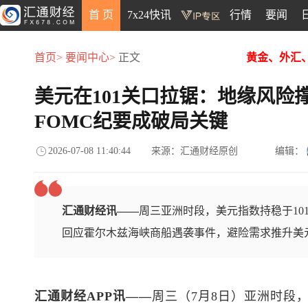
首 页
7x24快讯
行情
要闻
首页>
要闻中心>
正文
黄金、外汇
美元在101关口拉锯：地缘风险
FOMC纪要成破局关键
2026-07-08 11:40:44
来源：汇通财经原创
编辑：
汇通财经讯——
周三亚洲时段，美元指数持稳于10
回应霍尔木兹海峡商船遇袭事件，避险需求推升美
汇通财经APP讯——
周三（7月8日）亚洲时段