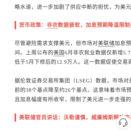
略水道，进一步加剧了供应中断的担忧，为美
货币政策：
非农
数据疲软，加息预期降温限制
尽管避险需求支撑美元，但市场对
美联储
加息
间。上周公布的
美国
6月非农就业数据仅新增5.
低于5月下修后的12.9万人。这一数据促使交
据伦敦证券交易所集团（LSEG）数据，市场
前的38个基点降至约26个基点。这意味着市场
且加息幅度有所收窄，限制了美元进一步走强
美联储官员讲话：沃勒谨慎，威廉姆斯释放安