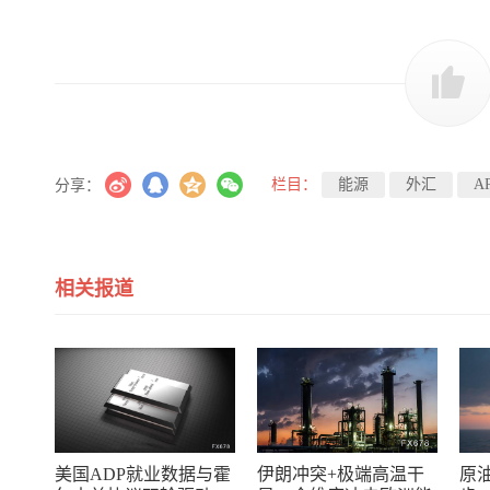
栏目：
能源
外汇
A
分享：
相关报道
美国ADP就业数据与霍
伊朗冲突+极端高温干
原