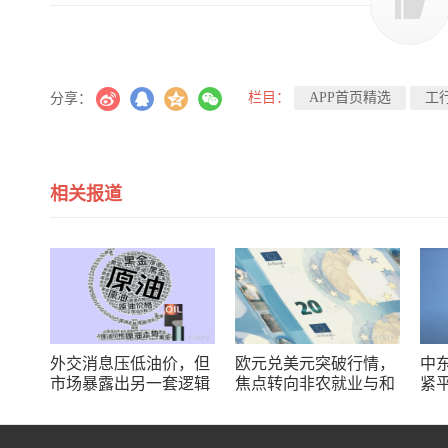
栏目：
APP首页精选
工
分享：
相关报道
外交消息压低油价，但
欧元兑美元突破行情，
中
市场暴露出另一套逻辑
焦点转向非农就业与和
紧
平协议
战