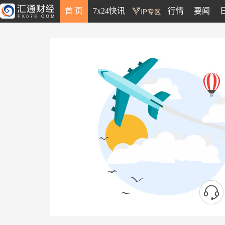
首 页
7x24快讯
行情
要闻