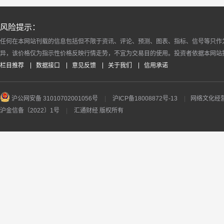
风险提示：
任何在本网站刊载的信息包括但不限于资讯、评论、预测、图表、指标、信号等只作
异，该价格仅为指示性价格反映行情走势，不宜为交易目的使用。投资者依据本网站
栏目推荐
数据接口
意见反馈
关于我们
信用承诺
沪公网安备 31010702001056号
|
沪ICP备18008872号-13
|
网络文化经营许
沪金信备〔2022〕1号
|
汇通财经 版权所有