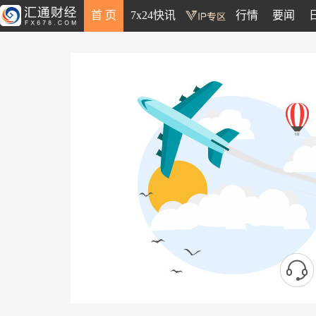
首 页
7x24快讯
行情
要闻