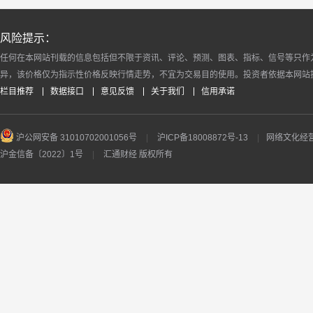
风险提示：
任何在本网站刊载的信息包括但不限于资讯、评论、预测、图表、指标、信号等只作
异，该价格仅为指示性价格反映行情走势，不宜为交易目的使用。投资者依据本网站
栏目推荐
数据接口
意见反馈
关于我们
信用承诺
沪公网安备 31010702001056号
|
沪ICP备18008872号-13
|
网络文化经营许
沪金信备〔2022〕1号
|
汇通财经 版权所有