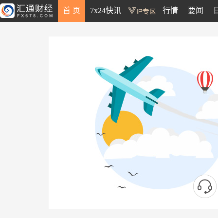
首 页
7x24快讯
行情
要闻