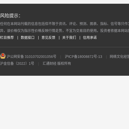
风险提示：
任何在本网站刊载的信息包括但不限于资讯、评论、预测、图表、指标、信号等只作
异，该价格仅为指示性价格反映行情走势，不宜为交易目的使用。投资者依据本网站
栏目推荐
数据接口
意见反馈
关于我们
信用承诺
沪公网安备 31010702001056号
|
沪ICP备18008872号-13
|
网络文化经营许
沪金信备〔2022〕1号
|
汇通财经 版权所有