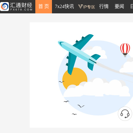
首 页
7x24快讯
行情
要闻