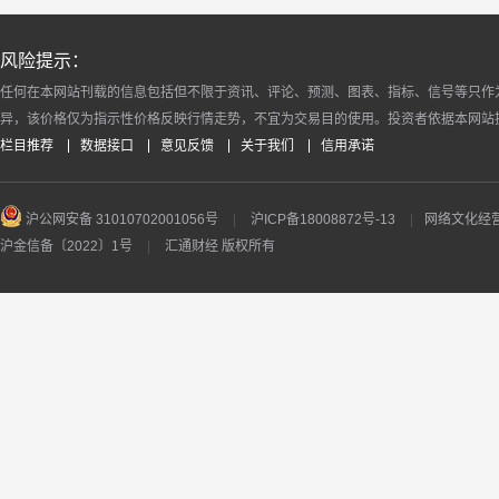
风险提示：
任何在本网站刊载的信息包括但不限于资讯、评论、预测、图表、指标、信号等只作
异，该价格仅为指示性价格反映行情走势，不宜为交易目的使用。投资者依据本网站
栏目推荐
数据接口
意见反馈
关于我们
信用承诺
沪公网安备 31010702001056号
|
沪ICP备18008872号-13
|
网络文化经营许
沪金信备〔2022〕1号
|
汇通财经 版权所有