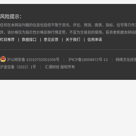
风险提示：
任何在本网站刊载的信息包括但不限于资讯、评论、预测、图表、指标、信号等只作
异，该价格仅为指示性价格反映行情走势，不宜为交易目的使用。投资者依据本网站
栏目推荐
数据接口
意见反馈
关于我们
信用承诺
沪公网安备 31010702001056号
|
沪ICP备18008872号-13
|
网络文化经营许
沪金信备〔2022〕1号
|
汇通财经 版权所有