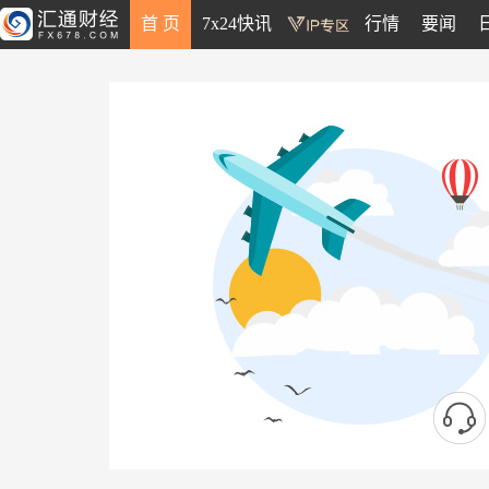
首 页
7x24快讯
行情
要闻