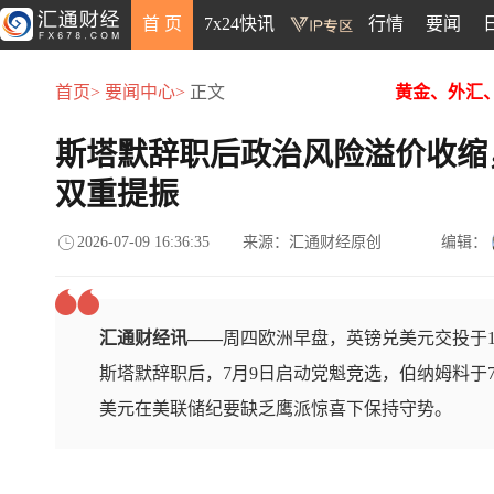
首 页
7x24快讯
行情
要闻
首页>
要闻中心>
正文
黄金、外汇
斯塔默辞职后政治风险溢价收缩
双重提振
2026-07-09 16:36:35
来源：汇通财经原创
编辑：
汇通财经讯——
周四欧洲早盘，英镑兑美元交投于1
斯塔默辞职后，7月9日启动党魁竞选，伯纳姆料于
美元在美联储纪要缺乏鹰派惊喜下保持守势。