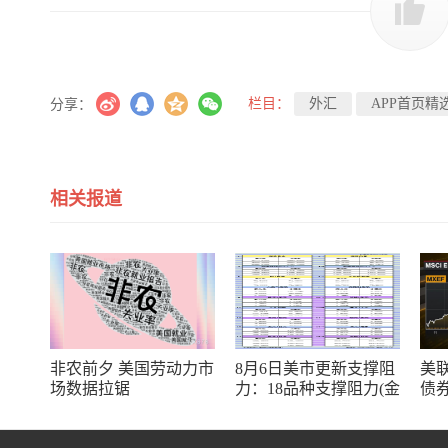
栏目：
外汇
APP首页精
分享：
相关报道
非农前夕 美国劳动力市
8月6日美市更新支撑阻
美
场数据拉锯
力：18品种支撑阻力(金
债
银铂钯原油天然气铜及
率
十大货币对)