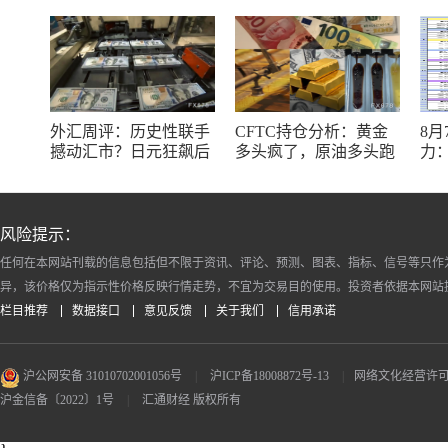
外汇周评：历史性联手
CFTC持仓分析：黄金
8
撼动汇市？日元狂飙后
多头疯了，原油多头跑
力：
回调，非农意外爆冷，
了，日元空头投降了！
银
美元刷新七周低点
十
风险提示：
任何在本网站刊载的信息包括但不限于资讯、评论、预测、图表、指标、信号等只作
异，该价格仅为指示性价格反映行情走势，不宜为交易目的使用。投资者依据本网站
栏目推荐
数据接口
意见反馈
关于我们
信用承诺
沪公网安备 31010702001056号
|
沪ICP备18008872号-13
|
网络文化经营许可证 沪
沪金信备〔2022〕1号
|
汇通财经 版权所有