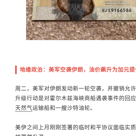
地缘政治：美军空袭伊朗，油价飙升为加元提
周二，美军对伊朗发动新一轮空袭，并撤销允
升级行动是对霍尔木兹海峡商船遇袭事件的回
天然气
运输船和一艘沙特油轮。
美伊之间上月刚刚签署的临时和平协议面临实