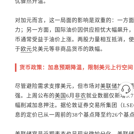
忧骤然升温。
对加元而言，这一局面的影响是双重的：一方
力；另一方面，国际油价因供应担忧大幅飙升
币通常受益于油价上涨。两股力量相互抵消，
于
欧元
兑美元
等非商品货币的跌幅。
货币政策：加息预期降温，限制美元上行空间
尽管避险需求支撑美元，但市场对
美联储
加息
强。上周公布的
美国
6月
非农
就业数据仅新增5
幅削减加息押注。据伦敦证券交易所集团（LS
息的定价已从一周前的38个基点降至约26个基