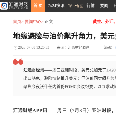
首 页
7x24快讯
行情
要闻
首页>
要闻中心>
正文
黄金、外汇
地缘避险与油价飙升角力，美元
2026-07-08 13:20:33
来源：汇通财经原创
编辑：
汇通财经讯——
周三亚洲时段，美元兑加元于1.4
出口豁免，避险情绪推升美元；但油价同步飙升为
聚焦今夜沃什任内首份FOMC会议纪要，以寻求政
汇通财经APP讯——
周三（7月8日）亚洲时段